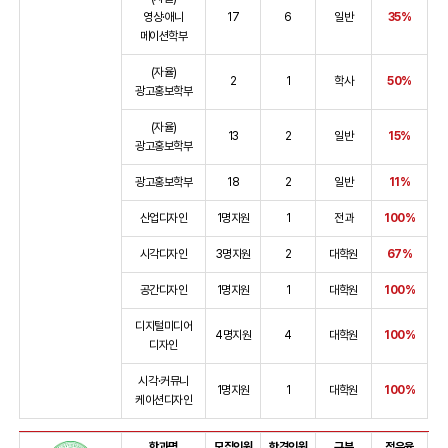
영상·애니
17
6
일반
35%
메이션학부
(자율)
2
1
학사
50%
광고홍보학부
(자율)
13
2
일반
15%
광고홍보학부
광고홍보학부
18
2
일반
11%
산업디자인
1명지원
1
전과
100%
시각디자인
3명지원
2
대학원
67%
공간디자인
1명지원
1
대학원
100%
디지털미디어
4명지원
4
대학원
100%
디자인
시각·커뮤니
1명지원
1
대학원
100%
케이션디자인
학과명
모집인원
합격인원
구분
점유율