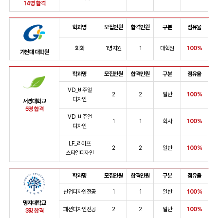
14명 합격
학과명
모집인원
합격인원
구분
점유율
회화
1명지원
1
대학원
100%
가천대 대학원
학과명
모집인원
합격인원
구분
점유율
VD_비주얼
2
2
일반
100%
디자인
서경대학교
5명 합격
VD_비주얼
1
1
학사
100%
디자인
LF_라이프
2
2
일반
100%
스타일디자인
학과명
모집인원
합격인원
구분
점유율
산업디자인전공
1
1
일반
100%
명지대학교
패션디자인전공
2
2
일반
100%
3명 합격