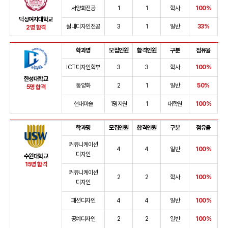
서양화전공
1
1
학사
100%
덕성여자대학교
실내디자인전공
3
1
일반
33%
2명 합격
학과명
모집인원
합격인원
구분
점유율
ICT디자인학부
3
3
학사
100%
한성대학교
동양화
2
1
일반
50%
5명 합격
현대미술
1명지원
1
대학원
100%
학과명
모집인원
합격인원
구분
점유율
커뮤니케이션
4
4
일반
100%
디자인
수원대학교
15명 합격
커뮤니케이션
2
2
학사
100%
디자인
패션디자인
4
4
일반
100%
공예디자인
2
2
일반
100%