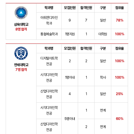
학과명
모집인원
합격인원
구분
점유율
아트앤디자인
9
7
일반
78%
학과
삼육대학교
8명 합격
통합예술학과
1명지원
1
대학원
100%
학과명
모집인원
합격인원
구분
점유율
디지털아트학
2
2
일반
100%
전공
연세대학교
7명 합격
시각디자인학
1명이내
1
학사
100%
전공
산업디자인학
4
1
일반
25%
전공
시각디자인학
1
연계
전공
5명이내
60%
산업디자인학
2
연계
전공