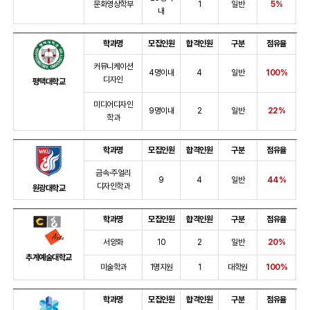
문화영상학부
1
일반
5%
내
학과명
모집인원
합격인원
구분
점유율
커뮤니케이션
4명이내
4
일반
100%
디자인
평택대학교
미디어디자인
9명이내
2
일반
22%
학과
학과명
모집인원
합격인원
구분
점유율
금속·주얼리
9
4
일반
44%
디자인학과
원광대학교
학과명
모집인원
합격인원
구분
점유율
서양화
10
2
일반
20%
추계예술대학교
미술학과
1명지원
1
대학원
100%
학과명
모집인원
합격인원
구분
점유율