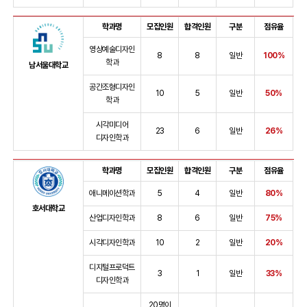
학과명
모집인원
합격인원
구분
점유율
영상예술디자인
8
8
일반
100%
학과
남서울대학교
공간조형디자인
10
5
일반
50%
학과
시각미디어
23
6
일반
26%
디자인학과
학과명
모집인원
합격인원
구분
점유율
애니메이션학과
5
4
일반
80%
호서대학교
산업디자인학과
8
6
일반
75%
시각디자인학과
10
2
일반
20%
디지털프로덕트
3
1
일반
33%
디자인학과
20명이