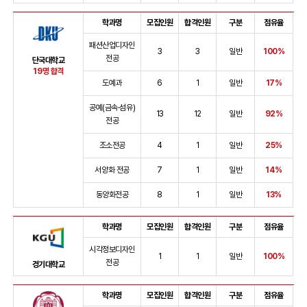
학과명
모집인원
합격인원
구분
점유율
패션산업디자인
3
3
일반
100%
전공
단국대학교
19명 합격
도예과
6
1
일반
17%
공예(금속·섬유)
13
12
일반
92%
전공
조소전공
4
1
일반
25%
서양화 전공
7
1
일반
14%
동양화전공
8
1
일반
13%
학과명
모집인원
합격인원
구분
점유율
시각정보디자인
1
1
일반
100%
전공
경기대학교
학과명
모집인원
합격인원
구분
점유율