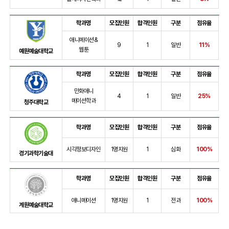
학과명
모집인원
합격인원
구분
점유율
애니메이션&
9
1
일반
11%
웹툰
예원예술대학교
학과명
모집인원
합격인원
구분
점유율
만화애니
4
1
일반
25%
메이션학과
청주대학교
학과명
모집인원
합격인원
구분
점유율
시각정보디자인
1명지원
1
심화
100%
경기과학기술대
학과명
모집인원
합격인원
구분
점유율
애니메이션
1명지원
1
전과
100%
계원예술대학교