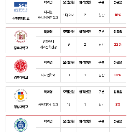
학과명
모집인원
합격인원
구분
점유율
디지털
11명이내
2
일반
18%
애니메이션학과
순천향대학교
학과명
모집인원
합격인원
구분
점유율
만화애니
9
2
일반
22%
메이션학전공
중부대학교
학과명
모집인원
합격인원
구분
점유율
디자인학과
3
1
일반
33%
경북대학교
학과명
모집인원
합격인원
구분
점유율
공예디자인학과
12
1
일반
8%
경성대학교
학과명
모집인원
합격인원
구분
점유율