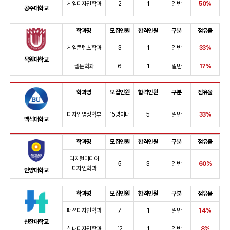
게임디자인학과
2
1
일반
50%
공주대학교
학과명
모집인원
합격인원
구분
점유율
게임콘텐츠학과
3
1
일반
33%
목원대학교
웹툰학과
6
1
일반
17%
학과명
모집인원
합격인원
구분
점유율
디자인영상학부
15명이내
5
일반
33%
백석대학교
학과명
모집인원
합격인원
구분
점유율
디지털미디어
5
3
일반
60%
디자인학과
안양대학교
학과명
모집인원
합격인원
구분
점유율
패션디자인학과
7
1
일반
14%
신한대학교
실내디자인학과
12
1
일반
8%