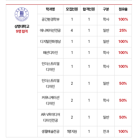
학과명
모집인원
합격인원
구분
점유율
공간환경학부
1
1
학사
100%
상명대학교
애니메이션전공
4
1
일반
25%
9명 합격
디지털만화영상
1
1
일반
100%
패션디자인
1
1
학사
100%
인더스트리얼
1
1
학사
100%
디자인
인더스트리얼
2
1
일반
50%
디자인
커뮤니케이션
2
1
학사
50%
디자인
AR·VR미디어
2
1
일반
50%
디자인전공
생활예술전공
1명지원
1
전과
100%