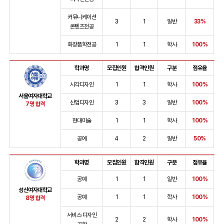
커뮤니케이션
3
1
일반
33%
콘텐츠전공
화장품학전공
1
1
학사
100%
학과명
모집인원
합격인원
구분
점유율
시각디자인
1
1
학사
100%
서울여자대학교
산업디자인
3
3
일반
100%
7명 합격
현대미술
1
1
학사
100%
공예
4
2
일반
50%
학과명
모집인원
합격인원
구분
점유율
공예
1
1
일반
100%
성신여자대학교
공예
1
1
학사
100%
8명 합격
서비스·디자인
2
2
학사
100%