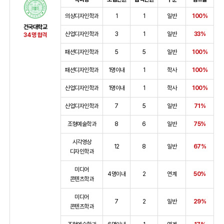
의상디자인학과
1
1
일반
100%
건국대학교
산업디자인학과
3
1
일반
33%
34명 합격
패션디자인학과
5
5
일반
100%
패션디자인학과
1명이내
1
학사
100%
산업디자인학과
1명이내
1
학사
100%
산업디자인학과
7
5
일반
71%
조형예술학과
8
6
일반
75%
시각영상
12
8
일반
67%
디자인학과
미디어
4명이내
2
연계
50%
콘텐츠학과
미디어
7
2
일반
29%
콘텐츠학과