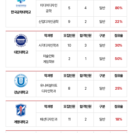
미디어디자인
5
4
일반
80%
공학
한국공학대학교
산업디자인공학
9
2
일반
22%
학과명
모집인원
합격인원
구분
점유율
시각디자인학과
10
3
일반
30%
대진대학교
미술만화
2
1
일반
50%
게임학부
학과명
모집인원
합격인원
구분
점유율
유니버설아트
8
2
일반
25%
디자인학과
강남대학교
학과명
모집인원
합격인원
구분
점유율
패션디자인과
11
2
일반
18%
계명대학교