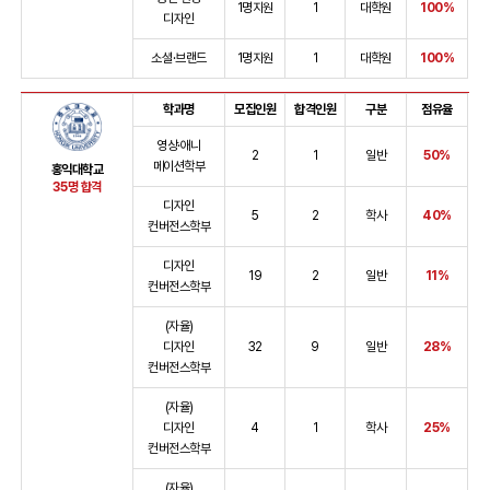
1명지원
1
대학원
100%
디자인
소셜·브랜드
1명지원
1
대학원
100%
학과명
모집인원
합격인원
구분
점유율
영상·애니
2
1
일반
50%
메이션학부
홍익대학교
35명 합격
디자인
5
2
학사
40%
컨버전스학부
디자인
19
2
일반
11%
컨버전스학부
(자율)
디자인
32
9
일반
28%
컨버전스학부
(자율)
디자인
4
1
학사
25%
컨버전스학부
(자율)