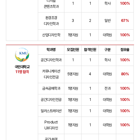
디지털
1
1
학사
100%
콘텐츠학과
환경조경
3
2
일반
67%
디자인학과
산업디자인학
1명지원
1
대학원
100%
학과명
모집인원
합격인원
구분
점유율
공간디자인학과
1
1
학사
100%
국민대학교
커뮤니케이션
11명 합격
5명지원
4
대학원
80%
디자인전공
금속공예학과
1명지원
1
전과
100%
공간디자인전공
1명지원
1
대학원
100%
일러스트레이션
1명지원
1
대학원
100%
Product
1명지원
1
대학원
100%
UX디자인
공간·환경