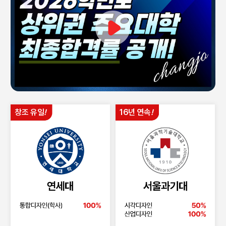
창조 유일
!
16년 연속
!