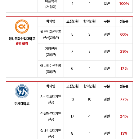
미술학과
1
1
일반
100%
(서양화)
학과명
모집인원
합격인원
구분
점유율
웹툰만화콘텐츠
5
3
일반
60%
전공(2학년)
청강문화산업대학교
6명 합격
게임전공
7
2
일반
29%
(2학년)
애니메이션전공
6
1
일반
17%
(3학년)
학과명
모집인원
합격인원
구분
점유율
시각정보디자인
13
10
일반
77%
전공
한세대학교
섬유패션디자인
17
4
일반
24%
전공
실내건축디자인
8
1
일반
13%
전공