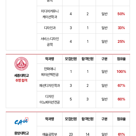
공학
미디어커뮤니
4
2
일반
50%
케이션학과
디자인과
3
1
일반
33%
서비스·디자인
4
1
일반
25%
공학
학과명
모집인원
합격인원
구분
점유율
만화애니
1
1
일반
100%
메이션텍전공
세종대학교
6명 합격
패션디자인학과
3
2
일반
67%
디자인
5
3
일반
60%
이노베이션전공
학과명
모집인원
합격인원
구분
점유율
중앙대학교
예술공학부
23
14
일반
61%