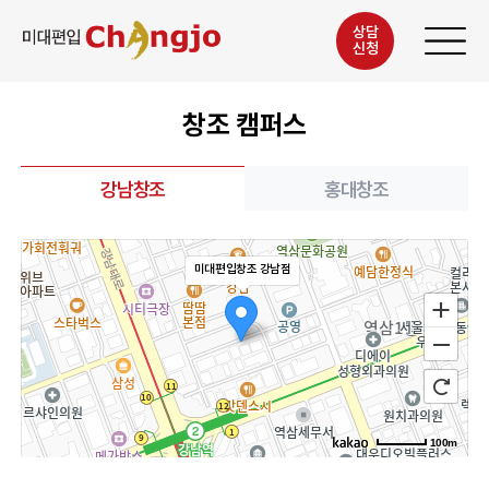
상담
신청
창조 캠퍼스
강남창조
홍대창조
미대편입창조 강남점
100m