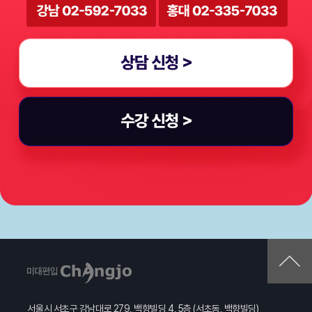
서울시 서초구 강남대로 279, 백향빌딩 4, 5층 (서초동, 백향빌딩)